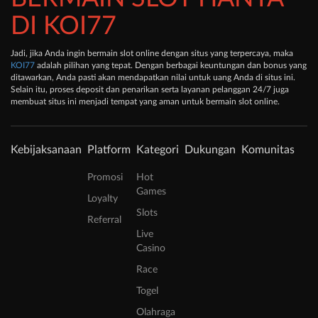
DI KOI77
Jadi, jika Anda ingin bermain slot online dengan situs yang terpercaya, maka
KOI77
adalah pilihan yang tepat. Dengan berbagai keuntungan dan bonus yang
ditawarkan, Anda pasti akan mendapatkan nilai untuk uang Anda di situs ini.
Selain itu, proses deposit dan penarikan serta layanan pelanggan 24/7 juga
membuat situs ini menjadi tempat yang aman untuk bermain slot online.
Kebijaksanaan
Platform
Kategori
Dukungan
Komunitas
Promosi
Hot
Games
Loyalty
Slots
Referral
Live
Casino
Race
Togel
Olahraga