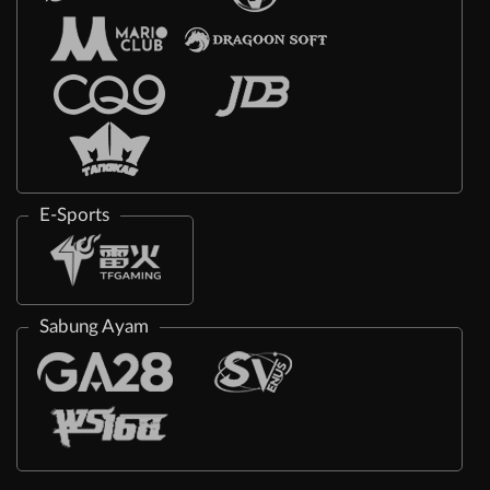
E-Sports
Sabung Ayam