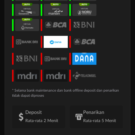
* Selama bank maintenance dan bank offline deposit dan penarikan
tidak dapat diproses
Deposit
Penarikan
Rata-rata 2 Menit
Rata-rata 5 Menit