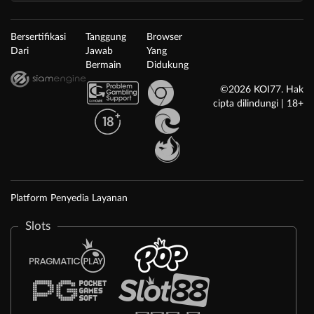
Bersertifikasi
Tanggung
Browser
Dari
Jawab
Yang
Bermain
Didukung
©2026 KOI77. Hak
cipta dilindungi | 18+
Platform Penyedia Layanan
Slots