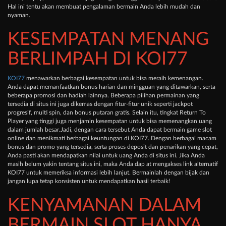
Hal ini tentu akan membuat pengalaman bermain Anda lebih mudah dan
nyaman.
KESEMPATAN MENANG
BERLIMPAH DI KOI77
KOI77
menawarkan berbagai kesempatan untuk bisa meraih kemenangan.
Anda dapat memanfaatkan bonus harian dan mingguan yang ditawarkan, serta
beberapa promosi dan hadiah lainnya. Beberapa pilihan permainan yang
tersedia di situs ini juga dikemas dengan fitur-fitur unik seperti jackpot
progresif, multi spin, dan bonus putaran gratis. Selain itu, tingkat Return To
Player yang tinggi juga menjamin kesempatan untuk bisa memenangkan uang
dalam jumlah besar.Jadi, dengan cara tersebut Anda dapat bermain game slot
online dan menikmati berbagai keuntungan di KOI77. Dengan berbagai macam
bonus dan promo yang tersedia, serta proses deposit dan penarikan yang cepat,
Anda pasti akan mendapatkan nilai untuk uang Anda di situs ini. Jika Anda
masih belum yakin tentang situs ini, maka Anda dap at mengakses link alternatif
KOI77 untuk memeriksa informasi lebih lanjut. Bermainlah dengan bijak dan
jangan lupa tetap konsisten untuk mendapatkan hasil terbaik!
KENYAMANAN DALAM
BERMAIN SLOT HANYA