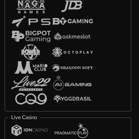
Live Casino