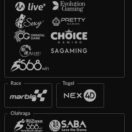
Race
Togel
Olahraga