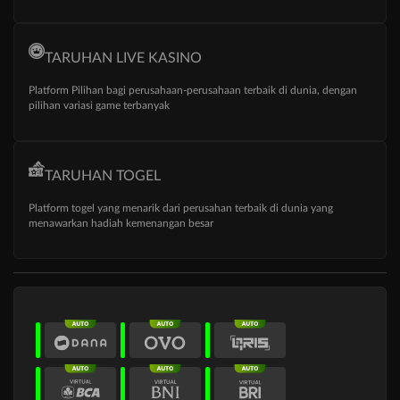
TARUHAN LIVE KASINO
Platform Pilihan bagi perusahaan-perusahaan terbaik di dunia, dengan
pilihan variasi game terbanyak
TARUHAN TOGEL
Platform togel yang menarik dari perusahan terbaik di dunia yang
menawarkan hadiah kemenangan besar