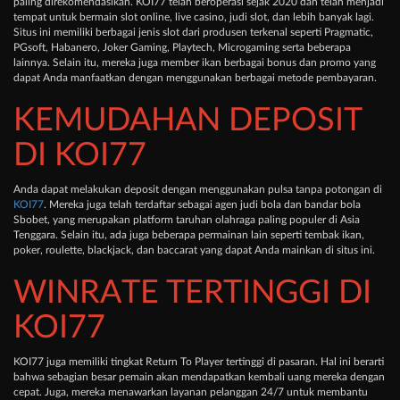
paling direkomendasikan. KOI77 telah beroperasi sejak 2020 dan telah menjadi
tempat untuk bermain slot online, live casino, judi slot, dan lebih banyak lagi.
Situs ini memiliki berbagai jenis slot dari produsen terkenal seperti Pragmatic,
PGsoft, Habanero, Joker Gaming, Playtech, Microgaming serta beberapa
lainnya. Selain itu, mereka juga member ikan berbagai bonus dan promo yang
dapat Anda manfaatkan dengan menggunakan berbagai metode pembayaran.
KEMUDAHAN DEPOSIT
DI KOI77
Anda dapat melakukan deposit dengan menggunakan pulsa tanpa potongan di
KOI77
. Mereka juga telah terdaftar sebagai agen judi bola dan bandar bola
Sbobet, yang merupakan platform taruhan olahraga paling populer di Asia
Tenggara. Selain itu, ada juga beberapa permainan lain seperti tembak ikan,
poker, roulette, blackjack, dan baccarat yang dapat Anda mainkan di situs ini.
WINRATE TERTINGGI DI
KOI77
KOI77 juga memiliki tingkat Return To Player tertinggi di pasaran. Hal ini berarti
bahwa sebagian besar pemain akan mendapatkan kembali uang mereka dengan
cepat. Juga, mereka menawarkan layanan pelanggan 24/7 untuk membantu