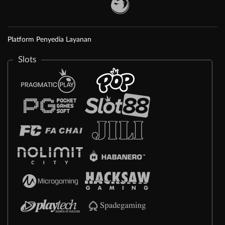
Platform Penyedia Layanan
Slots