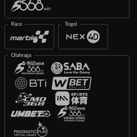
Race
Togel
Olahraga