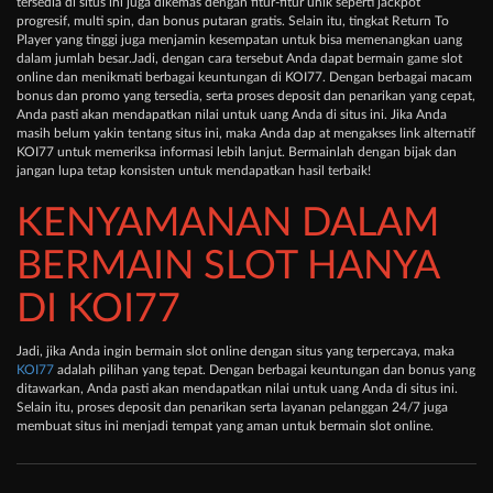
tersedia di situs ini juga dikemas dengan fitur-fitur unik seperti jackpot
progresif, multi spin, dan bonus putaran gratis. Selain itu, tingkat Return To
Player yang tinggi juga menjamin kesempatan untuk bisa memenangkan uang
dalam jumlah besar.Jadi, dengan cara tersebut Anda dapat bermain game slot
online dan menikmati berbagai keuntungan di KOI77. Dengan berbagai macam
bonus dan promo yang tersedia, serta proses deposit dan penarikan yang cepat,
Anda pasti akan mendapatkan nilai untuk uang Anda di situs ini. Jika Anda
masih belum yakin tentang situs ini, maka Anda dap at mengakses link alternatif
KOI77 untuk memeriksa informasi lebih lanjut. Bermainlah dengan bijak dan
jangan lupa tetap konsisten untuk mendapatkan hasil terbaik!
KENYAMANAN DALAM
BERMAIN SLOT HANYA
DI KOI77
Jadi, jika Anda ingin bermain slot online dengan situs yang terpercaya, maka
KOI77
adalah pilihan yang tepat. Dengan berbagai keuntungan dan bonus yang
ditawarkan, Anda pasti akan mendapatkan nilai untuk uang Anda di situs ini.
Selain itu, proses deposit dan penarikan serta layanan pelanggan 24/7 juga
membuat situs ini menjadi tempat yang aman untuk bermain slot online.