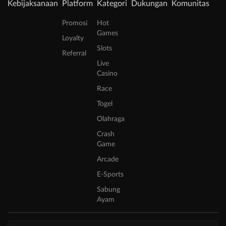
Kebijaksanaan
Platform
Kategori
Dukungan
Komunitas
Promosi
Hot
Games
Loyalty
Slots
Referral
Live
Casino
Race
Togel
Olahraga
Crash
Game
Arcade
E-Sports
Sabung
Ayam