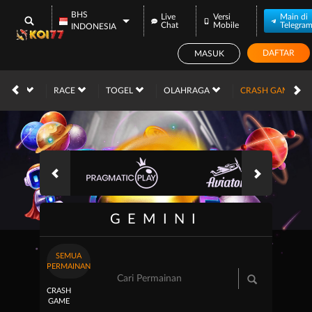
BHS
Live
Versi
Main di
Chat
Mobile
Telegra
INDONESIA
DAFTAR
MASUK
CASINO
RACE
TOGEL
OLAHRAGA
CRASH GAME
GEMINI
SEMUA
PERMAINAN
CRASH
GAME