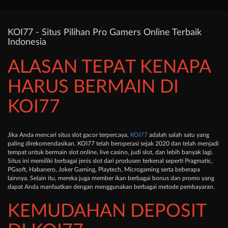
KOI77 - Situs Pilihan Pro Gamers Online Terbaik
Indonesia
ALASAN TEPAT KENAPA
HARUS BERMAIN DI
KOI77
Jika Anda mencari situs slot gacor terpercaya,
KOI77
adalah salah satu yang
paling direkomendasikan. KOI77 telah beroperasi sejak 2020 dan telah menjadi
tempat untuk bermain slot online, live casino, judi slot, dan lebih banyak lagi.
Situs ini memiliki berbagai jenis slot dari produsen terkenal seperti Pragmatic,
PGsoft, Habanero, Joker Gaming, Playtech, Microgaming serta beberapa
lainnya. Selain itu, mereka juga member ikan berbagai bonus dan promo yang
dapat Anda manfaatkan dengan menggunakan berbagai metode pembayaran.
KEMUDAHAN DEPOSIT