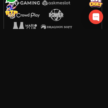
E-Sports
Sabung Ayam