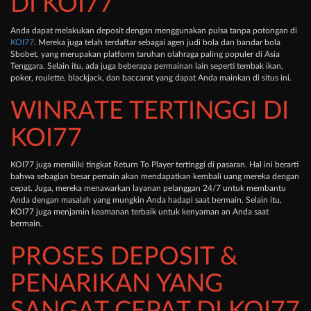
DI KOI77
Anda dapat melakukan deposit dengan menggunakan pulsa tanpa potongan di
KOI77
. Mereka juga telah terdaftar sebagai agen judi bola dan bandar bola
Sbobet, yang merupakan platform taruhan olahraga paling populer di Asia
Tenggara. Selain itu, ada juga beberapa permainan lain seperti tembak ikan,
poker, roulette, blackjack, dan baccarat yang dapat Anda mainkan di situs ini.
WINRATE TERTINGGI DI
KOI77
KOI77 juga memiliki tingkat Return To Player tertinggi di pasaran. Hal ini berarti
bahwa sebagian besar pemain akan mendapatkan kembali uang mereka dengan
cepat. Juga, mereka menawarkan layanan pelanggan 24/7 untuk membantu
Anda dengan masalah yang mungkin Anda hadapi saat bermain. Selain itu,
KOI77 juga menjamin keamanan terbaik untuk kenyaman an Anda saat
bermain.
PROSES DEPOSIT &
PENARIKAN YANG