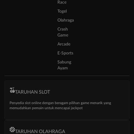
Race
Togel
Olahraga
Crash
Game
Arcade
E-Sports
Sabung
Ayam
TARUHAN SLOT
Penyedia slot online dengan beragam pilihan game menarik yang
memudahkan pemain untuk mencapai jackpot
TARUHAN OLAHRAGA