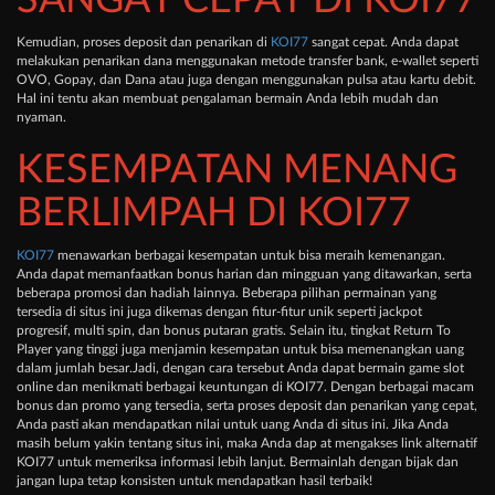
SANGAT CEPAT DI KOI77
Kemudian, proses deposit dan penarikan di
KOI77
sangat cepat. Anda dapat
melakukan penarikan dana menggunakan metode transfer bank, e-wallet seperti
OVO, Gopay, dan Dana atau juga dengan menggunakan pulsa atau kartu debit.
Hal ini tentu akan membuat pengalaman bermain Anda lebih mudah dan
nyaman.
KESEMPATAN MENANG
BERLIMPAH DI KOI77
KOI77
menawarkan berbagai kesempatan untuk bisa meraih kemenangan.
Anda dapat memanfaatkan bonus harian dan mingguan yang ditawarkan, serta
beberapa promosi dan hadiah lainnya. Beberapa pilihan permainan yang
tersedia di situs ini juga dikemas dengan fitur-fitur unik seperti jackpot
progresif, multi spin, dan bonus putaran gratis. Selain itu, tingkat Return To
Player yang tinggi juga menjamin kesempatan untuk bisa memenangkan uang
dalam jumlah besar.Jadi, dengan cara tersebut Anda dapat bermain game slot
online dan menikmati berbagai keuntungan di KOI77. Dengan berbagai macam
bonus dan promo yang tersedia, serta proses deposit dan penarikan yang cepat,
Anda pasti akan mendapatkan nilai untuk uang Anda di situs ini. Jika Anda
masih belum yakin tentang situs ini, maka Anda dap at mengakses link alternatif
KOI77 untuk memeriksa informasi lebih lanjut. Bermainlah dengan bijak dan
jangan lupa tetap konsisten untuk mendapatkan hasil terbaik!