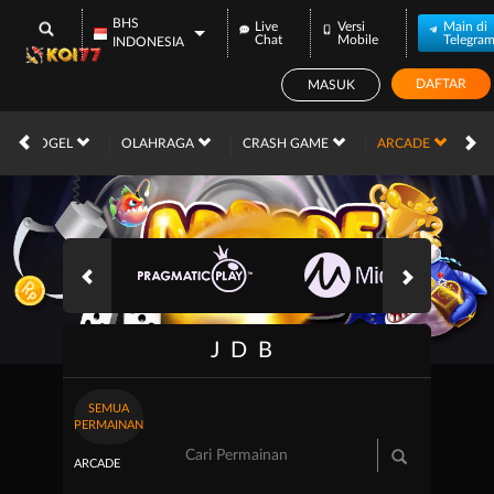
BHS
Live
Versi
Main di
Chat
Mobile
Telegra
INDONESIA
DAFTAR
MASUK
TOGEL
OLAHRAGA
CRASH GAME
ARCADE
E
JDB
SEMUA
PERMAINAN
ARCADE