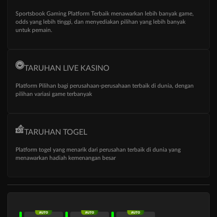
Sportsbook Gaming Platform Terbaik menawarkan lebih banyak game,
odds yang lebih tinggi, dan menyediakan pilihan yang lebih banyak
untuk pemain.
TARUHAN LIVE KASINO
Platform Pilihan bagi perusahaan-perusahaan terbaik di dunia, dengan
pilihan variasi game terbanyak
TARUHAN TOGEL
Platform togel yang menarik dari perusahan terbaik di dunia yang
menawarkan hadiah kemenangan besar