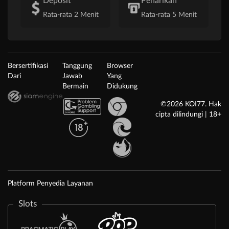
Deposit
Penarikan
Rata-rata 2 Menit
Rata-rata 5 Menit
Bersertifikasi
Tanggung
Browser
Dari
Jawab
Yang
Bermain
Didukung
©2026 KOI77. Hak
cipta dilindungi | 18+
Platform Penyedia Layanan
Slots