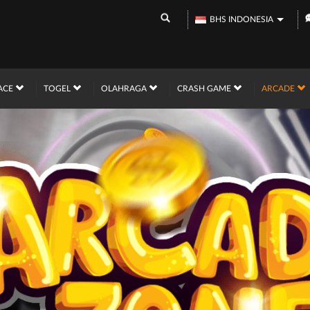
BHS INDONESIA
ACE
TOGEL
OLAHRAGA
CRASH GAME
ARCADE