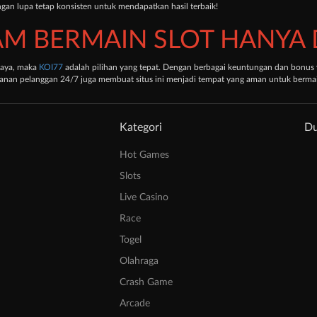
ngan lupa tetap konsisten untuk mendapatkan hasil terbaik!
 BERMAIN SLOT HANYA D
rcaya, maka
KOI77
adalah pilihan yang tepat. Dengan berbagai keuntungan dan bonus 
 layanan pelanggan 24/7 juga membuat situs ini menjadi tempat yang aman untuk bermai
Kategori
D
Hot Games
Slots
Live Casino
Race
Togel
Olahraga
Crash Game
Arcade