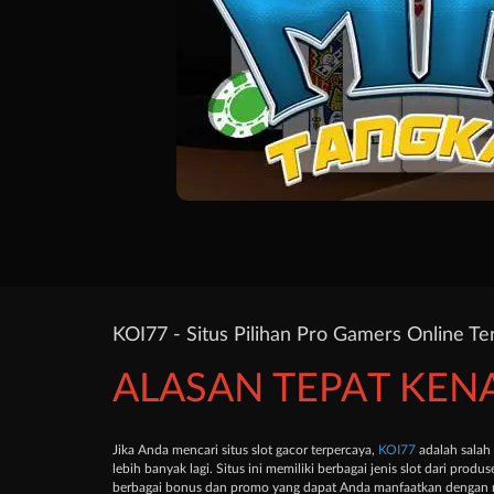
KOI77 - Situs Pilihan Pro Gamers Online Te
ALASAN TEPAT KEN
Jika Anda mencari situs slot gacor terpercaya,
KOI77
adalah salah 
lebih banyak lagi. Situs ini memiliki berbagai jenis slot dari pro
berbagai bonus dan promo yang dapat Anda manfaatkan dengan