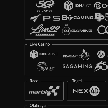
Live Casino
Race
Togel
Olahraga