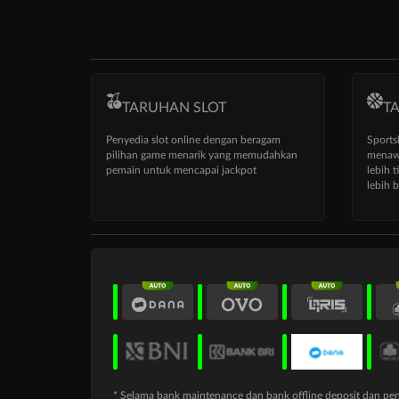
TARUHAN SLOT
T
Penyedia slot online dengan beragam
Sports
pilihan game menarik yang memudahkan
menawa
pemain untuk mencapai jackpot
lebih 
lebih 
* Selama bank maintenance dan bank offline deposit dan pen