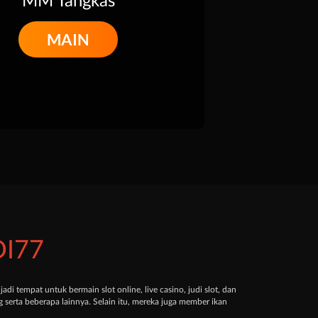
MM Tangkas
MAIN
OI77
i tempat untuk bermain slot online, live casino, judi slot, dan
ng serta beberapa lainnya. Selain itu, mereka juga member ikan