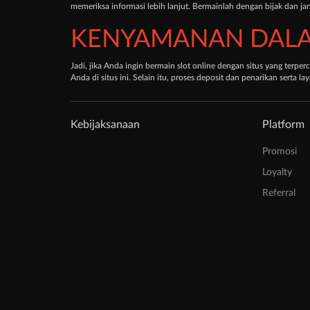
memeriksa informasi lebih lanjut. Bermainlah dengan bijak dan ja
KENYAMANAN DALAM
Jadi, jika Anda ingin bermain slot online dengan situs yang terpe
Anda di situs ini. Selain itu, proses deposit dan penarikan serta
Kebijaksanaan
Platform
Promosi
Loyalty
Referral