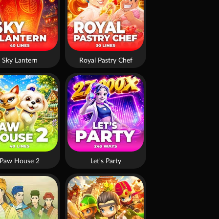
Sky Lantern
Royal Pastry Chef
Paw House 2
Let's Party