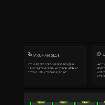
TARUHAN SLOT
T
Penyedia slot online dengan beragam
Sports
pilihan game menarik yang memudahkan
menawa
pemain untuk mencapai jackpot
lebih 
lebih 