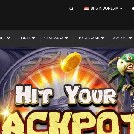
BHS INDONESIA
ACE
TOGEL
OLAHRAGA
CRASH GAME
ARCADE