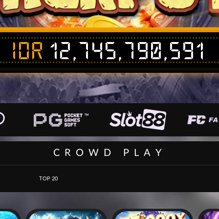
IDR
12,745,790,591
CROWD PLAY
TOP 20