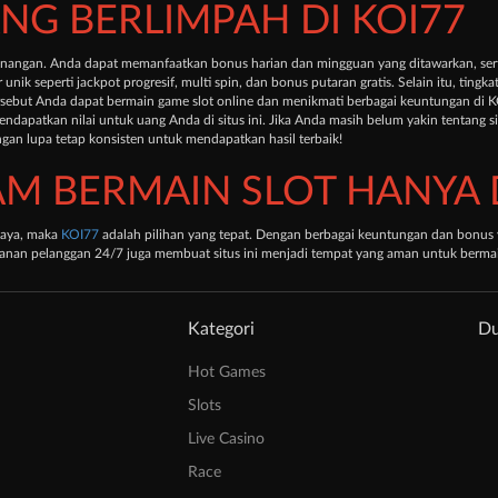
G BERLIMPAH DI KOI77
angan. Anda dapat memanfaatkan bonus harian dan mingguan yang ditawarkan, serta
r unik seperti jackpot progresif, multi spin, dan bonus putaran gratis. Selain itu, ti
rsebut Anda dapat bermain game slot online dan menikmati berbagai keuntungan di
endapatkan nilai untuk uang Anda di situs ini. Jika Anda masih belum yakin tentang s
ngan lupa tetap konsisten untuk mendapatkan hasil terbaik!
 BERMAIN SLOT HANYA D
rcaya, maka
KOI77
adalah pilihan yang tepat. Dengan berbagai keuntungan dan bonus 
 layanan pelanggan 24/7 juga membuat situs ini menjadi tempat yang aman untuk bermai
Kategori
D
Hot Games
Slots
Live Casino
Race