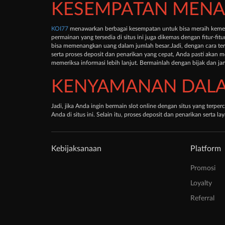
KESEMPATAN MENAN
KOI77
menawarkan berbagai kesempatan untuk bisa meraih kemen
permainan yang tersedia di situs ini juga dikemas dengan fitur-fitu
bisa memenangkan uang dalam jumlah besar.Jadi, dengan cara te
serta proses deposit dan penarikan yang cepat, Anda pasti akan m
memeriksa informasi lebih lanjut. Bermainlah dengan bijak dan ja
KENYAMANAN DALAM
Jadi, jika Anda ingin bermain slot online dengan situs yang terpe
Anda di situs ini. Selain itu, proses deposit dan penarikan serta
Kebijaksanaan
Platform
Promosi
Loyalty
Referral