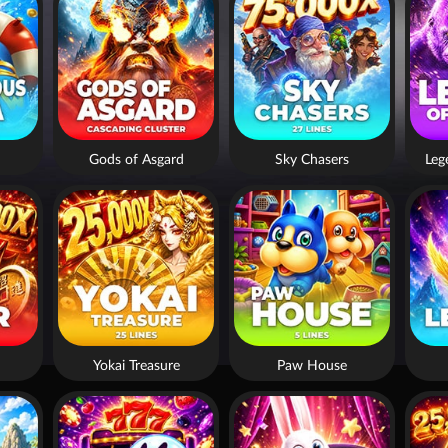
Gods of Asgard
Sky Chasers
Leg
Yokai Treasure
Paw House