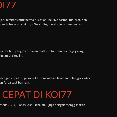
OI77
i tempat untuk bermain slot online, live casino, judi slot, dan
ng serta beberapa lainnya. Selain itu, mereka juga member ikan
bola Sbobet, yang merupakan platform taruhan olahraga paling
nkan di situs ini.
eka dengan cepat. Juga, mereka menawarkan layanan pelanggan 24/7
an Anda saat bermain.
CEPAT DI KOI77
 seperti OVO, Gopay, dan Dana atau juga dengan menggunakan