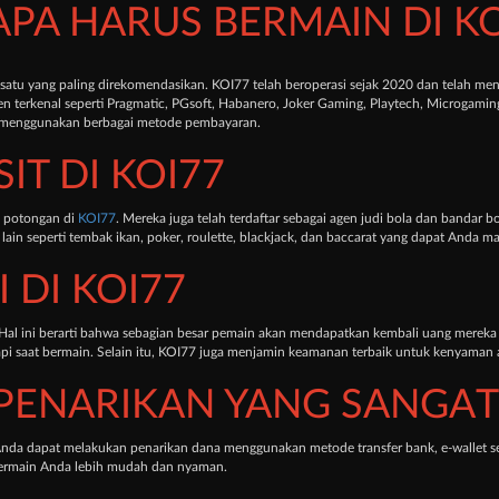
APA HARUS BERMAIN DI K
satu yang paling direkomendasikan. KOI77 telah beroperasi sejak 2020 dan telah menjad
dusen terkenal seperti Pragmatic, PGsoft, Habanero, Joker Gaming, Playtech, Microgami
 menggunakan berbagai metode pembayaran.
T DI KOI77
 potongan di
KOI77
. Mereka juga telah terdaftar sebagai agen judi bola dan bandar 
lain seperti tembak ikan, poker, roulette, blackjack, dan baccarat yang dapat Anda mai
 DI KOI77
an. Hal ini berarti bahwa sebagian besar pemain akan mendapatkan kembali uang mer
saat bermain. Selain itu, KOI77 juga menjamin keamanan terbaik untuk kenyaman 
PENARIKAN YANG SANGAT 
Anda dapat melakukan penarikan dana menggunakan metode transfer bank, e-wallet
 bermain Anda lebih mudah dan nyaman.