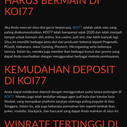
HARUS BERMAIN DI
KOI77
Jika Anda mencari situs slot gacor terpercaya,
KOI77
adalah salah satu yang
paling direkomendasikan. KOI77 telah beroperasi sejak 2020 dan telah menjadi
tempat untuk bermain slot online, live casino, judi slot, dan lebih banyak lagi.
Situs ini memiliki berbagai jenis slot dari produsen terkenal seperti Pragmatic,
PGsoft, Habanero, Joker Gaming, Playtech, Microgaming serta beberapa
lainnya. Selain itu, mereka juga member ikan berbagai bonus dan promo yang
dapat Anda manfaatkan dengan menggunakan berbagai metode pembayaran.
KEMUDAHAN DEPOSIT
DI KOI77
Anda dapat melakukan deposit dengan menggunakan pulsa tanpa potongan di
KOI77
. Mereka juga telah terdaftar sebagai agen judi bola dan bandar bola
Sbobet, yang merupakan platform taruhan olahraga paling populer di Asia
Tenggara. Selain itu, ada juga beberapa permainan lain seperti tembak ikan,
poker, roulette, blackjack, dan baccarat yang dapat Anda mainkan di situs ini.
WINRATE TERTINGGI DI