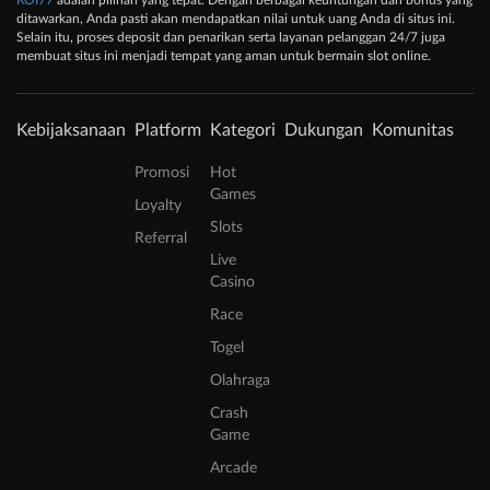
KOI77
adalah pilihan yang tepat. Dengan berbagai keuntungan dan bonus yang
ditawarkan, Anda pasti akan mendapatkan nilai untuk uang Anda di situs ini.
Selain itu, proses deposit dan penarikan serta layanan pelanggan 24/7 juga
membuat situs ini menjadi tempat yang aman untuk bermain slot online.
Kebijaksanaan
Platform
Kategori
Dukungan
Komunitas
Promosi
Hot
Games
Loyalty
Slots
Referral
Live
Casino
Race
Togel
Olahraga
Crash
Game
Arcade