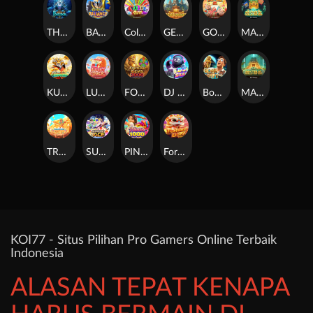
THRONE OF POSEIDON
BATTLE OF ALLIANCE
Color Bingo
GEMS MINER
GOD OF FORTUNE 2
MASTER OF GOLD MINER 2
KUNG FU LEOPARD
LUCKY TIGER
FORTUNE GEMS 2000
DJ SEAL
Book of Egypt
MASTER OF GOLD MINER
TREASURES OF EGYPT
SUPREME ACE
PINATA 1000
Fortune Lion
KOI77 - Situs Pilihan Pro Gamers Online Terbaik
Indonesia
ALASAN TEPAT KENAPA