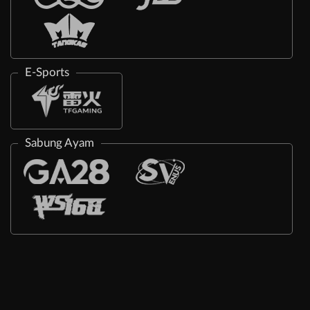
E-Sports
Sabung Ayam