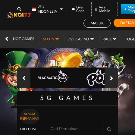
BHS
Live
Versi
Main
Chat
Mobile
Tele
INDONESIA
DAFTAR
MASUK
IDR
12,700,241,
HOT GAMES
SLOTS
LIVE CASINO
RACE
TOG
5G GAMES
SEMUA
PERMAINAN
EXCLUSIVE